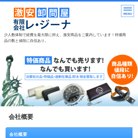
特価商品・激安商品を取り揃え
少人数体制で経費を最大限に抑え、激安商品をご案内しています！特価商
品の数と値段に自信あり。
HOME
商品一覧
よくある質問
会社概要
メルマガお申し込み
会社概要
会社概要